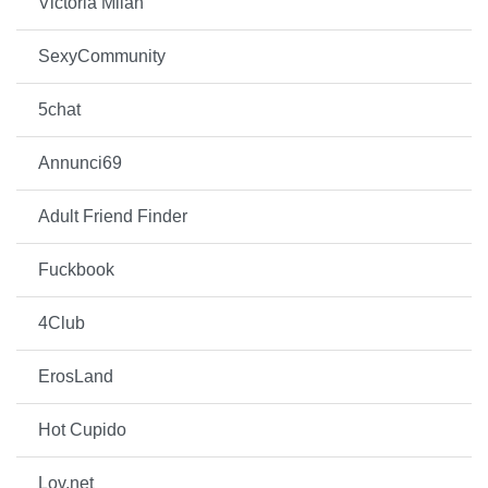
Victoria Milan
SexyCommunity
5chat
Annunci69
Adult Friend Finder
Fuckbook
4Club
ErosLand
Hot Cupido
Lov.net