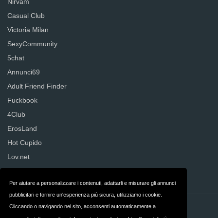
Nirvam
Casual Club
Victoria Milan
SexyCommunity
5chat
Annunci69
Adult Friend Finder
Fuckbook
4Club
ErosLand
Hot Cupido
Lov.net
Senza Regole
Per aiutare a personalizzare i contenuti, adattarli e misurare gli annunci
pubblicitari e fornire un'esperienza più sicura, utilizziamo i cookie.
Cliccando o navigando nel sito, acconsenti automaticamente a
Contatti
Privacy