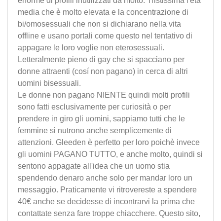
enorme di profili inutilizzati da molto. Tristissima l'età
media che è molto elevata e la concentrazione di
bi/omosessuali che non si dichiarano nella vita
offline e usano portali come questo nel tentativo di
appagare le loro voglie non eterosessuali.
Letteralmente pieno di gay che si spacciano per
donne attraenti (cosí non pagano) in cerca di altri
uomini bisessuali.
Le donne non pagano NIENTE quindi molti profili
sono fatti esclusivamente per curiosità o per
prendere in giro gli uomini, sappiamo tutti che le
femmine si nutrono anche semplicemente di
attenzioni. Gleeden è perfetto per loro poichè invece
gli uomini PAGANO TUTTO, e anche molto, quindi si
sentono appagate all'idea che un uomo stia
spendendo denaro anche solo per mandar loro un
messaggio. Praticamente vi ritrovereste a spendere
40€ anche se decidesse di incontrarvi la prima che
contattate senza fare troppe chiacchere. Questo sito,