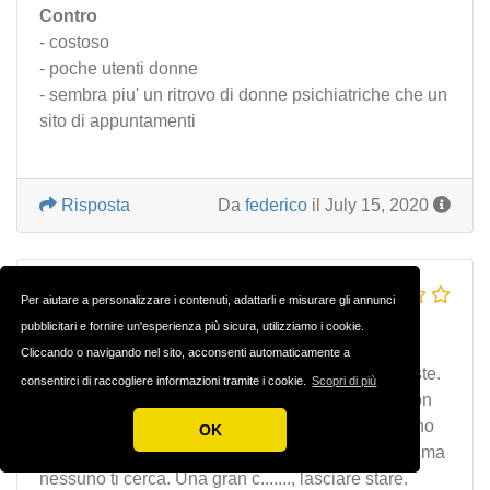
Contro
- costoso
- poche utenti donne
- sembra piu' un ritrovo di donne psichiatriche che un
sito di appuntamenti
Risposta
Da
federico
il July 15, 2020
tempo e soldi buttati
Per aiutare a personalizzare i contenuti, adattarli e misurare gli annunci
pubblicitari e fornire un'esperienza più sicura, utilizziamo i cookie.
poche donne/pseudodonne e sempre le stesse,
Cliccando o navigando nel sito, acconsenti automaticamente a
molte fake. Molti messaggi inviati, due sole risposte.
consentirci di raccogliere informazioni tramite i cookie.
Scopri di più
È tutta una finzione, le poche donne forse vere non
hanno alcuna intenzione di incontrarti e se la tirano
OK
anche! Il sito ha interesse a trattenerti illudendoti, ma
nessuno ti cerca. Una gran c......., lasciare stare.