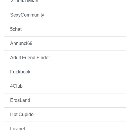
Victoria Milan
SexyCommunity
5chat
Annunci69
Adult Friend Finder
Fuckbook
4Club
ErosLand
Hot Cupido
Lov.net