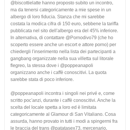
@biscottielatte hanno proposto subito un incontro,
ma da tenersi categoricamente a mie spese in un
albergo di loro fiducia. Stanza che mi sarebbe
costata la modica cifra di 150 euro, sebbene la tariffa
pubblicata nel sito dell'albergo era del 45% inferiore.
In alternativa, di contattare @Pornodivo79 (che ho
scoperto essere anche un escort e attore porno) per
chiedergli l'inserimento nella lista dei partecipanti a
gangbang organizzate nella sua villetta sul litorale
flegreo, la stessa dove i @poppeanapoli
organizzano anche i caffè conoscitivi. La quota
sarebbe stata di poco inferiore.
@poppeanapoli incontra i singoli nei privé e, come
scritto poc'anzi, durante i caffè conoscitivi. Anche la
scelta del locale spetta a loro ed è limitata
categoricamente al Glamour di San Vitaliano. Cosa
assurda, hanno provato in tutti i modi a spingermi fra
le braccia del trans @patatasex73, mercenario,