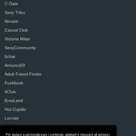
C-Date
Sexy Tribu
Nirvam
Casual Club
Victoria Milan
SexyCommunity
5chat
Annunci69
Adult Friend Finder
Fuckbook
4Club
ErosLand
Hot Cupido
Lov.net
Senza Regole
Per aiutare a personalizzare i contenuti, adattarli e misurare gli annunci