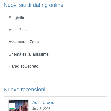
Nuovi siti di dating online
Singleflirt
ViciniPiccanti
AvventureInZona
ShemalesItalianissime
ParadisoSegreto
Nuove recensioni
Adult Crowd
July 8, 2026