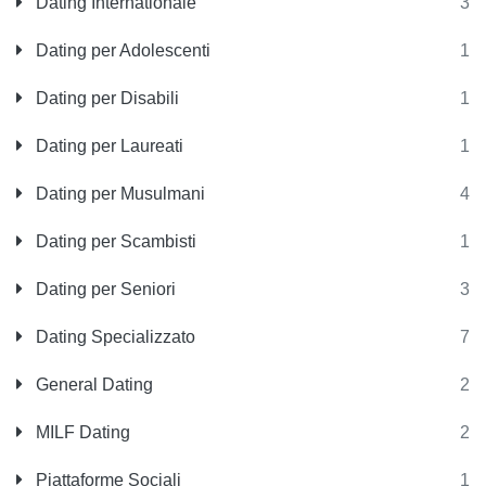
Dating Internationale
3
Dating per Adolescenti
1
Dating per Disabili
1
Dating per Laureati
1
Dating per Musulmani
4
Dating per Scambisti
1
Dating per Seniori
3
Dating Specializzato
7
General Dating
2
MILF Dating
2
Piattaforme Sociali
1