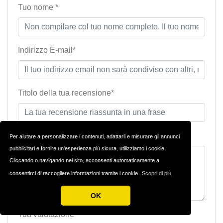
Tuo nome *
Indirizzo E-mail*
Titolo della tua recensione*
Tua recensione*
Per aiutare a personalizzare i contenuti, adattarli e misurare gli annunci
pubblicitari e fornire un'esperienza più sicura, utilizziamo i cookie.
Cliccando o navigando nel sito, acconsenti automaticamente a
consentirci di raccogliere informazioni tramite i cookie.
Scopri di più
OK
Tua valutazione