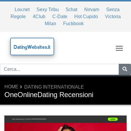
Lov.net
Sexy Tribu
5chat
Nirvam
Senza
Regole
4Club
C-Date
Hot Cupido
Victoria
Milan
Fuckbook
DatingWebsites.it
Tog
HOME
DATING INTERNATIONALE
OneOnlineDating Recensioni