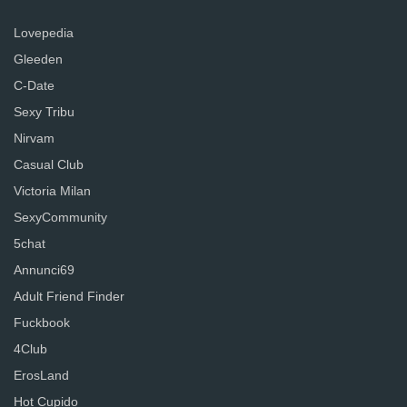
Lovepedia
Gleeden
C-Date
Sexy Tribu
Nirvam
Casual Club
Victoria Milan
SexyCommunity
5chat
Annunci69
Adult Friend Finder
Fuckbook
4Club
ErosLand
Hot Cupido