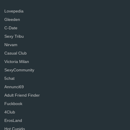
Lovepedia
Gleeden
C-Date
Sexy Tribu
Nirvam
Casual Club
Victoria Milan
SexyCommunity
5chat
Annunci69
Adult Friend Finder
Fuckbook
4Club
ErosLand
Hot Cupido