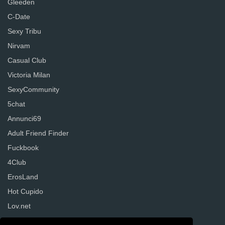
Gleeden
C-Date
Sexy Tribu
Nirvam
Casual Club
Victoria Milan
SexyCommunity
5chat
Annunci69
Adult Friend Finder
Fuckbook
4Club
ErosLand
Hot Cupido
Lov.net
Senza Regole