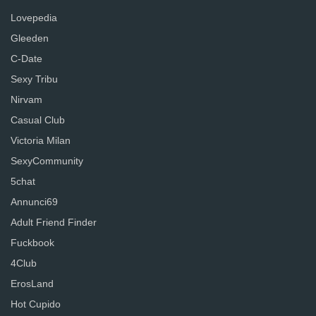
Lovepedia
Gleeden
C-Date
Sexy Tribu
Nirvam
Casual Club
Victoria Milan
SexyCommunity
5chat
Annunci69
Adult Friend Finder
Fuckbook
4Club
ErosLand
Hot Cupido